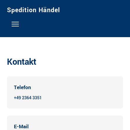
Spedition Händel
Startseite
Über uns
Kontakt
Geschichte
Kontakt
Telefon
Galerie
+49 2364 3351
Stellenangebote
E-Mail
Verkauf